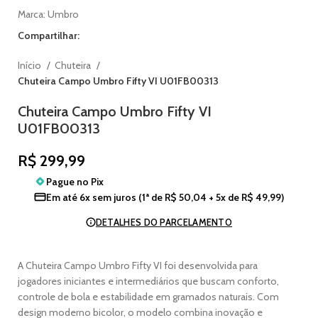
Marca:
Umbro
Compartilhar:
Início
Chuteira
Chuteira Campo Umbro Fifty VI U01FB00313
Chuteira Campo Umbro Fifty VI
U01FB00313
R$
299,99
Pague no
Pix
Em até
6x sem juros
(1ª de
R$
50,04
+ 5x de
R$
49,99
)
DETALHES DO PARCELAMENTO
A Chuteira Campo Umbro Fifty VI foi desenvolvida para
jogadores iniciantes e intermediários que buscam conforto,
controle de bola e estabilidade em gramados naturais. Com
design moderno bicolor, o modelo combina inovação e