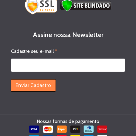
Assine nossa Newsletter
e
Cadastre seu e-mail
*
-
m
a
i
l
e
Enviar Cadastro
-
m
a
i
l
s
Nossas formas de pagamento
e
u