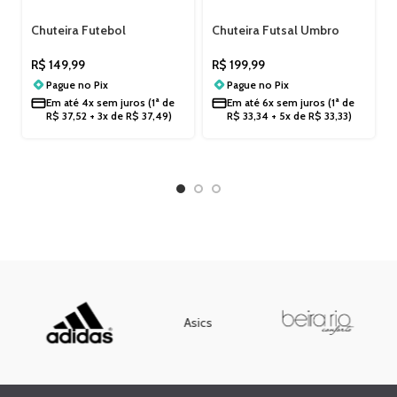
Chuteira Futebol
Chuteira Futsal Umbro
Profissional Campo Com
Fifty VI League Masculina
Travas Masculina Umbro
Hypergrip Conforto Indoor
R$
149,99
R$
199,99
Action Competição Jogo
U01FB00334
Pague no
Pix
Pague no
Pix
U01FB00222
Em até
4x sem juros
(1ª de
Em até
6x sem juros
(1ª de
R$
37,52
+ 3x de
R$
37,49
)
R$
33,34
+ 5x de
R$
33,33
)
Asics