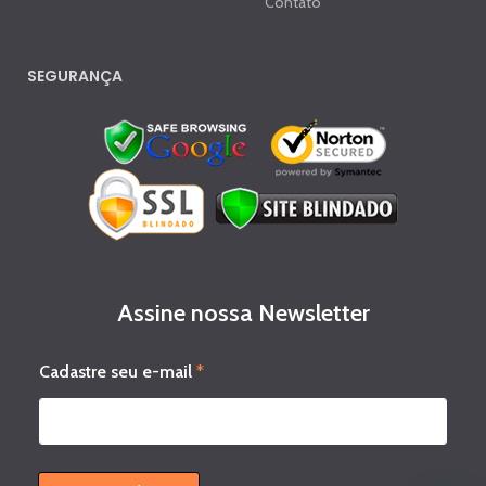
Contato
SEGURANÇA
Assine nossa Newsletter
s
Cadastre seu e-mail
*
e
u
e
-
m
a