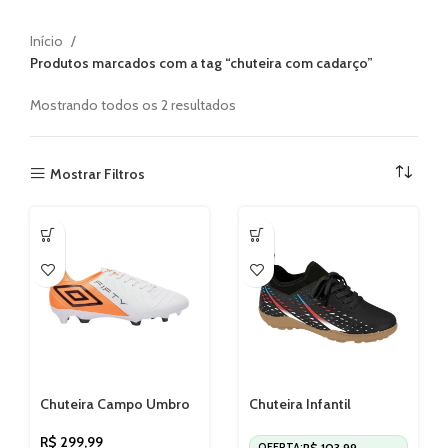
Início
Produtos marcados com a tag “chuteira com cadarço”
Mostrando todos os 2 resultados
Mostrar Filtros
Chuteira Campo Umbro
Chuteira Infantil
Fifty VI U01FB00313
Molekinho Futsal
2808330
R$
299,99
R$
103,99
OFERTA: