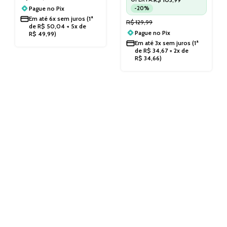
Pague no
Pix
-20%
Em até
6x sem juros
(1ª
R$
129,99
de
R$
50,04
+ 5x de
Pague no
Pix
R$
49,99
)
Em até
3x sem juros
(1ª
de
R$
34,67
+ 2x de
R$
34,66
)