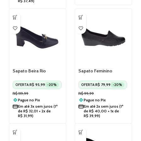
R$
37,49
)
Sapato Beira Rio
Sapato Feminino
Feminino Salto Bloco
Anabela Baixo Modare
Preto 4314104
7014229
R$
95,99
R$
79,99
OFERTA:
-20%
OFERTA:
-20%
R$
119,99
R$
99,99
Pague no
Pix
Pague no
Pix
Em até
3x sem juros
(1ª
Em até
2x sem juros
(1ª
de
R$
32,01
+ 2x de
de
R$
40,00
+ 1x de
R$
31,99
)
R$
39,99
)