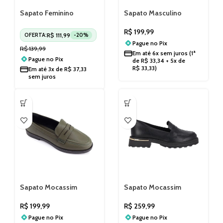
Sapato Feminino
Sapato Masculino
Ultraconforto Modare
Pegada em Couro
7340123
322318
R$
199,99
R$
111,99
OFERTA:
-20%
Pague no
Pix
R$
139,99
Em até
6x sem juros
(1ª
Pague no
Pix
de
R$
33,34
+ 5x de
R$
33,33
)
Em até
3x de
R$
37,33
sem juros
Sapato Mocassim
Sapato Mocassim
Casual Feminino
Feminino Piccadilly Maxi
Santinelli 1574002251
735039
R$
199,99
R$
259,99
Pague no
Pix
Pague no
Pix