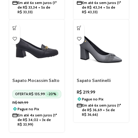
Em até
6x sem juros
(1ª
Em até
6x sem juros
(1ª
de
R$
33,34
+ 5x de
de
R$
43,34
+ 5x de
R$
33,33
)
R$
43,33
)
Sapato Mocassim Salto
Sapato Santinelli
Bloco Médio Modare
1606005251
7373107
R$
219,99
R$
135,99
OFERTA:
-20%
Pague no
Pix
R$
169,99
Em até
6x sem juros
(1ª
Pague no
Pix
de
R$
36,69
+ 5x de
R$
36,66
)
Em até
4x sem juros
(1ª
de
R$
34,02
+ 3x de
R$
33,99
)