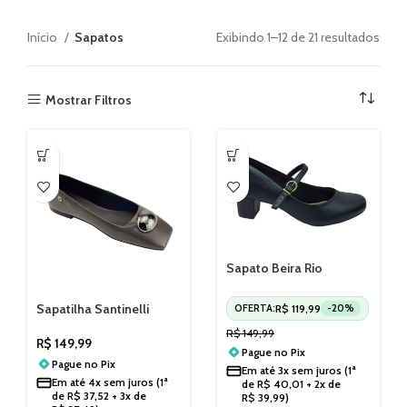
Início
Sapatos
Exibindo 1–12 de 21 resultados
Mostrar Filtros
Sapato Beira Rio
Feminino Salto Bloco
4777475
Sapatilha Santinelli
R$
119,99
OFERTA:
-20%
Social Onix 1640004251
R$
149,99
R$
149,99
Pague no
Pix
Pague no
Pix
Em até
3x sem juros
(1ª
Em até
4x sem juros
(1ª
de
R$
40,01
+ 2x de
de
R$
37,52
+ 3x de
R$
39,99
)