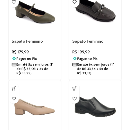
Sapato Feminino
Sapato Feminino
Santinelii Boneca Salto
Santinelli Mocassim
Grosso 1540038251
1574008251
R$
179,99
R$
199,99
Pague no
Pix
Pague no
Pix
Em até
5x sem juros
(1ª
Em até
6x sem juros
(1ª
de
R$
36,03
+ 4x de
de
R$
33,34
+ 5x de
R$
35,99
)
R$
33,33
)