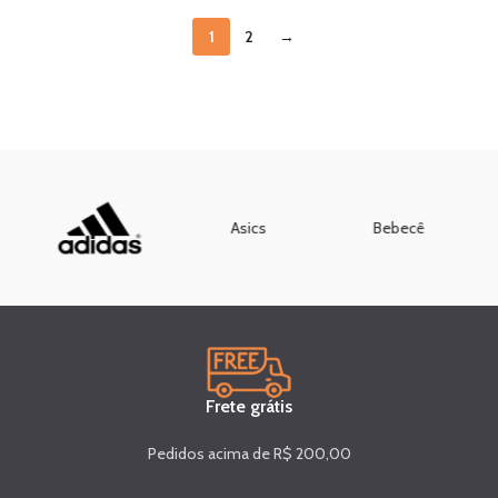
1
2
→
Asics
Bebecê
Frete grátis
Pedidos acima de R$ 200,00