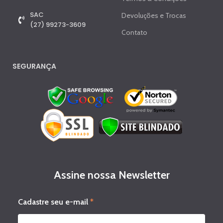
SAC
Devoluções e Trocas
(27) 99273-3609
Contato
SEGURANÇA
Assine nossa Newsletter
s
Cadastre seu e-mail
*
e
u
C