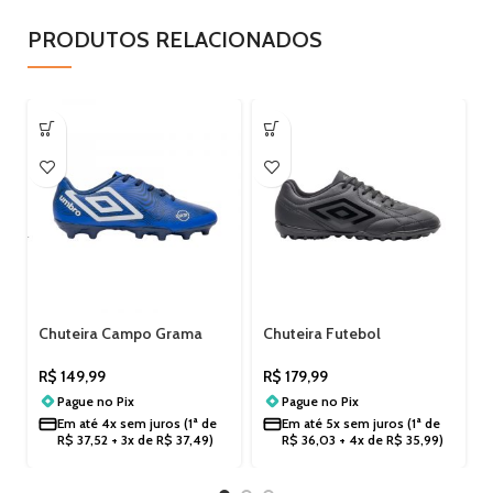
PRODUTOS RELACIONADOS
Chuteira Campo Grama
Chuteira Futebol
Masculina Umbro Orbit
Masculina Society Umbro
Campo U01FB00189
U01FB00327
R$
149,99
R$
179,99
Pague no
Pix
Pague no
Pix
Em até
4x sem juros
(1ª de
Em até
5x sem juros
(1ª de
R$
37,52
+ 3x de
R$
37,49
)
R$
36,03
+ 4x de
R$
35,99
)