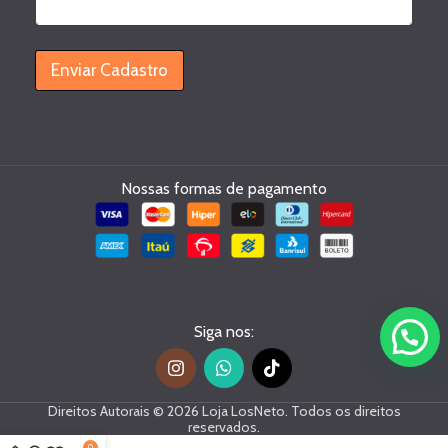
a
d
a
Enviar Cadastro
s
t
r
e
C
a
Nossas formas de pagamento
d
a
s
t
r
e
Siga nos:
Direitos Autorais © 2026 Loja LosNeto. Todos os direitos
reservados.
0