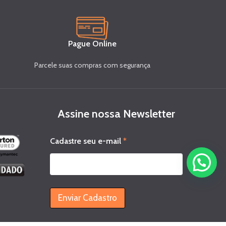
Pague Online
Parcele suas compras com segurança
Assine nossa Newsletter
e
Cadastre seu e-mail
*
-
m
a
i
l
C
Enviar Cadastro
a
d
a