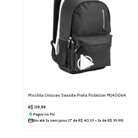
Mochila Unissex Seanite Preta Poliéster MJ40064
R$
119,99
Pague no
Pix
Em até
3x sem juros
(1ª de
R$
40,01
+ 2x de
R$
39,99
)