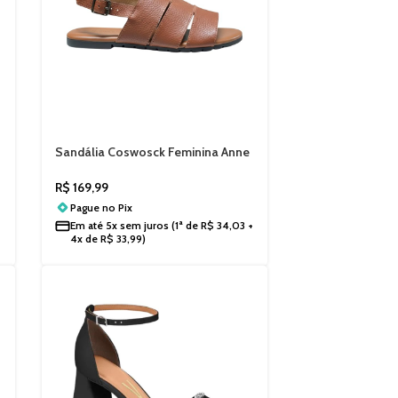
Sandália Coswosck Feminina Anne
Morais 080988
R$
169,99
Pague no
Pix
Em até
5x sem juros
(1ª de
R$
34,03
+
4x de
R$
33,99
)