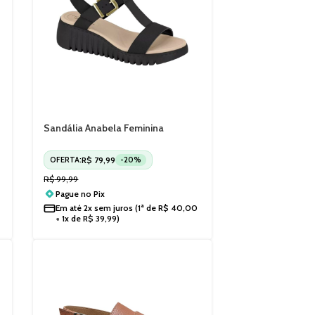
Sandália Anabela Feminina
Modare Plataforma 7197103
R$
79,99
OFERTA:
-20%
R$
99,99
Pague no
Pix
Em até
2x sem juros
(1ª de
R$
40,00
+ 1x de
R$
39,99
)