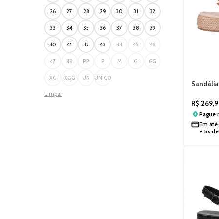
26
27
28
29
30
31
32
33
34
35
36
37
38
39
40
41
42
43
44
45
46
47
48
PP
P
M
G
GG
XG
XGG
UN
UNICO
Sandália
Piccadil
Limpar
R$
269,9
Pague
Em até
+ 5x d