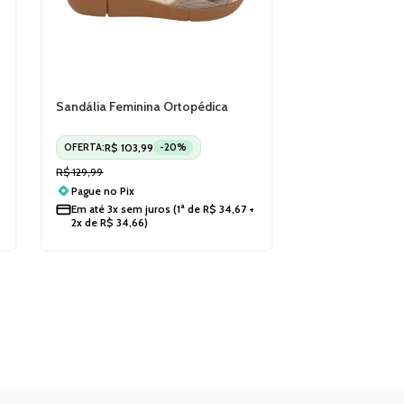
Sandália Feminina Ortopédica
Massageadora Modare 7142118
R$
103,99
OFERTA:
-20%
R$
129,99
Pague no
Pix
Em até
3x sem juros
(1ª de
R$
34,67
+
2x de
R$
34,66
)