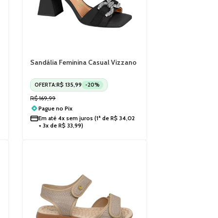
Sandália Feminina Casual Vizzano
Salto Alto Elegante 6464139
R$
135,99
OFERTA:
-20%
R$
169,99
+
Pague no
Pix
Em até
4x sem juros
(1ª de
R$
34,02
+ 3x de
R$
33,99
)