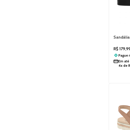
Sandália
Morais 1
R$
179,9
Pague
Em até
4x de