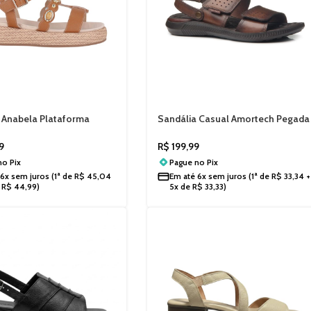
 Anabela Plataforma
Sandália Casual Amortech Pegada
ly Sol 459019
133154
9
R$
199,99
 no
Pix
Pague no
Pix
6x sem juros
(1ª de
R$
45,04
Em até
6x sem juros
(1ª de
R$
33,34
+
e
R$
44,99
)
5x de
R$
33,33
)