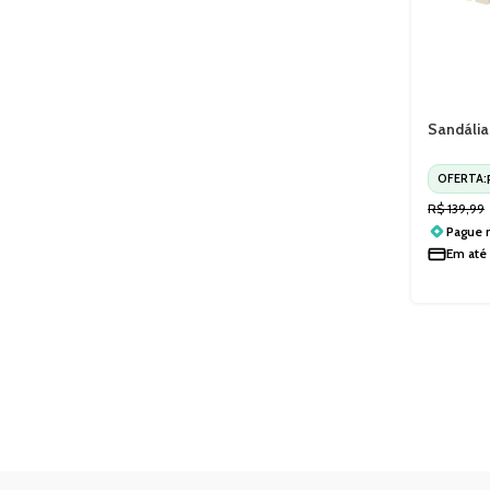
Sandália
Casual F
OFERTA:
R$
139,99
Pague
Em até