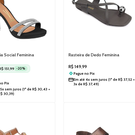
ia Social Feminina
Rasteira de Dedo Feminina
Gisele 62101037
Santinelli Casual 1552057251
R$
149,99
R$
151,99
-20%
Pague no
Pix
Em até
4x sem juros
(1ª de
R$
37,52
+
 no
Pix
3x de
R$
37,49
)
5x sem juros
(1ª de
R$
30,43
+
R$
30,39
)