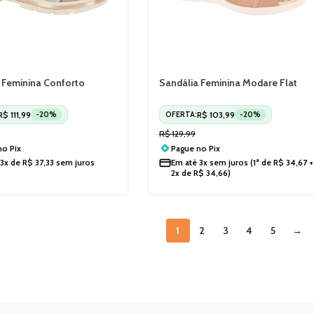
 Feminina Conforto
Sandália Feminina Modare Flat
latform Modare 7132149
Massageadora Modare 7174113
R$
111,99
R$
103,99
-20%
OFERTA:
-20%
R$
129,99
 no
Pix
Pague no
Pix
3x de
R$
37,33
sem juros
Em até
3x sem juros
(1ª de
R$
34,67
+
2x de
R$
34,66
)
1
2
3
4
5
→