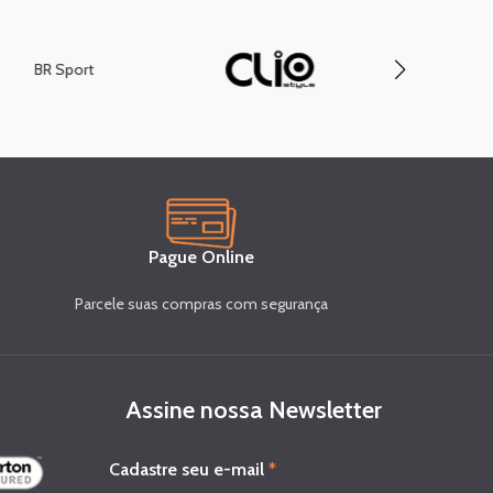
BR Sport
Compa
Pague Online
Parcele suas compras com segurança
Assine nossa Newsletter
e
Cadastre seu e-mail
*
-