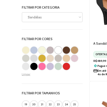
FILTRAR POR CATEGORIA
Sandálias
FILTRAR POR CORES
A Sandál
Vizzano 
OFERTA:
R$
189,99
Pague
Em até
4x de
Limpar
FILTRAR POR TAMANHOS
19
20
21
22
23
24
25