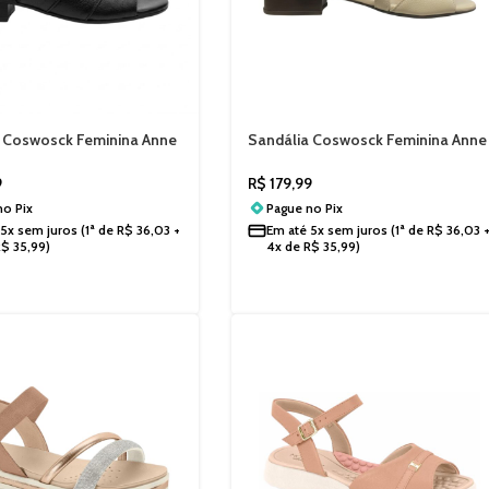
 Coswosck Feminina Anne
Sandália Coswosck Feminina Anne
9081136
Morais 19081557
9
R$
179,99
 no
Pix
Pague no
Pix
5x sem juros
(1ª de
R$
36,03
+
Em até
5x sem juros
(1ª de
R$
36,03
R$
35,99
)
4x de
R$
35,99
)