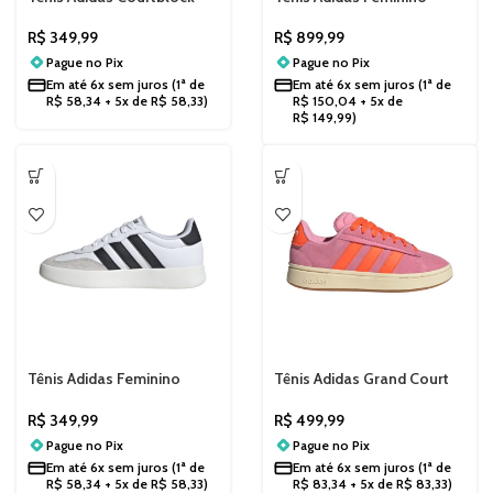
JJ7372
Adizero Drive RC KI6685
R$
349,99
R$
899,99
Pague no
Pix
Pague no
Pix
Em até
6x sem juros
(1ª de
Em até
6x sem juros
(1ª de
R$
58,34
+ 5x de
R$
58,33
)
R$
150,04
+ 5x de
R$
149,99
)
Tênis Adidas Feminino
Tênis Adidas Grand Court
Barreda KJ0972
Alpha 00s
Rosa/Laranja/Goma
R$
349,99
R$
499,99
JQ3001
Pague no
Pix
Pague no
Pix
Em até
6x sem juros
(1ª de
Em até
6x sem juros
(1ª de
R$
58,34
+ 5x de
R$
58,33
)
R$
83,34
+ 5x de
R$
83,33
)