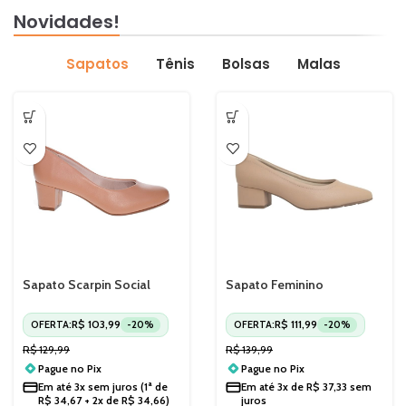
Novidades!
Sapatos
Tênis
Bolsas
Malas
Sapato Scarpin Social
Sapato Feminino
Beira Rio Salto Grosso
Ultraconforto Modare
Baixo 4777409
7340123
R$
103,99
R$
111,99
OFERTA:
-20%
OFERTA:
-20%
R$
129,99
R$
139,99
Pague no
Pix
Pague no
Pix
Em até
3x sem juros
(1ª de
Em até
3x de
R$
37,33
sem
R$
34,67
+ 2x de
R$
34,66
)
juros