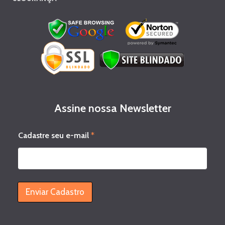
Assine nossa Newsletter
*
Cadastre seu e-mail
*
s
e
u
C
a
d
Enviar Cadastro
a
s
t
r