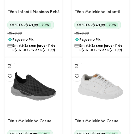
Tênis Infantil Meninos Bebê
Tênis Molekinho Infantil
Molekinho 2136161
Meninos Casual Sem
Cadarço Confortável
R$
63,99
R$
63,99
OFERTA:
-20%
OFERTA:
-20%
2801164
R$
79,99
R$
79,99
Pague no
Pix
Pague no
Pix
Em até
2x sem juros
(1ª de
Em até
2x sem juros
(1ª de
R$
32,00
+ 1x de
R$
31,99
)
R$
32,00
+ 1x de
R$
31,99
)
Tênis Molekinho Casual
Tênis Molekinho Casual
Slip On Infantil Confortável
Masculino Infantil 2631106
2864100
R$
71,99
R$
79,99
OFERTA:
-20%
OFERTA:
-20%