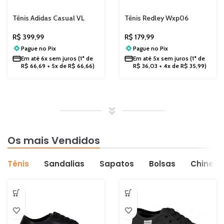
Tênis Adidas Casual VL
Tênis Redley Wxp06
Court 3.0 Verde/Rosa
60024600006
Feminino HP7197
R$
399,99
R$
179,99
Pague no
Pix
Pague no
Pix
Em até
6x sem juros
(1ª de
Em até
5x sem juros
(1ª de
R$
66,69
+ 5x de
R$
66,66
)
R$
36,03
+ 4x de
R$
35,99
)
Os mais
Vendidos
Tênis
Sandalias
Sapatos
Bolsas
Chinelo