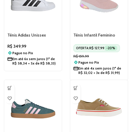
Tênis Adidas Unissex
Tênis Infantil Feminino
Streettalk JP8275
Molekinha Slip On Casual
Confortável 2571200
R$
349,99
R$
127,99
OFERTA:
-20%
Pague no
Pix
R$
159,99
Em até
6x sem juros
(1ª de
Pague no
Pix
R$
58,34
+ 5x de
R$
58,33
)
Em até
4x sem juros
(1ª de
R$
32,02
+ 3x de
R$
31,99
)