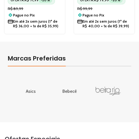
R$
89,99
R$
99,99
Pague no
Pix
Pague no
Pix
Em até
2x sem juros
(1ª de
Em até
2x sem juros
(1ª de
R$
36,00
+ 1x de
R$
35,99
)
R$
40,00
+ 1x de
R$
39,99
)
Marcas
Preferidas
Asics
Bebecê
Ofertas Especiais