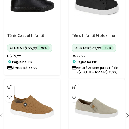
Tênis Casual Infantil
Tênis Infantil Molekinha
Molekinha 2524449
Casual Bebê Confortável
2118569
R$
55,99
R$
63,99
OFERTA:
-20%
OFERTA:
-20%
R$
69,99
R$
79,99
Pague no
Pix
Pague no
Pix
À vista
R$
55,99
Em até
2x sem juros
(1ª de
R$
32,00
+ 1x de
R$
31,99
)