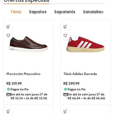
Tênis
Sapatos
Sapatenis
Sandalias
Mocassim Masculino
Tênis Adidas Barreda
Casual Pegada Drift 112001
Decode Vermelho JR3517
R$
319,99
R$
399,99
Pague no
Pix
Pague no
Pix
Em até
6x sem juros
(1ª de
Em até
6x sem juros
(1ª de
R$
53,34
+ 5x de
R$
53,33
)
R$
66,69
+ 5x de
R$
66,66
)