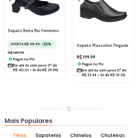
Sapato Beira Rio Feminino
Salto Bloco 4777475
R$
119,99
OFERTA:
-20%
Sapato Masculino Pegada
em Couro 322318
R$
149,99
R$
199,99
Pague no
Pix
Pague no
Pix
Em até
3x sem juros
(1ª de
R$
40,01
+ 2x de
R$
39,99
)
Em até
6x sem juros
(1ª de
R$
33,34
+ 5x de
R$
33,33
)
Mais
Populares
Tênis
Sapatenis
Chinelos
Chuteiras