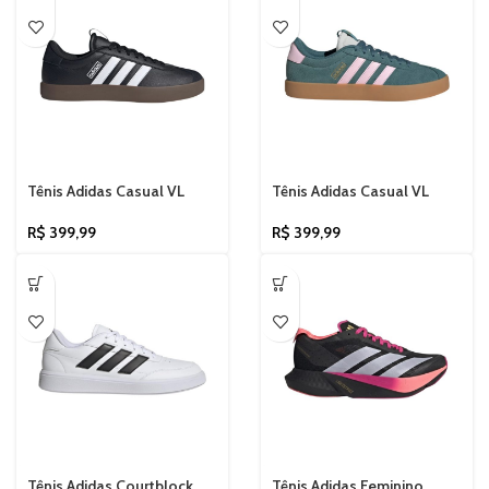
Tênis Adidas Casual VL
Tênis Adidas Casual VL
Court 3.0 Masculino JK3275
Court 3.0 Verde/Rosa
Feminino HP7197
R$
399,99
R$
399,99
Tênis Adidas Courtblock
Tênis Adidas Feminino