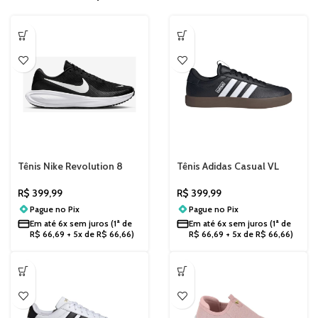
Tênis Nike Revolution 8
Tênis Adidas Casual VL
HJ9198
Court 3.0 Masculino JK3275
R$
399,99
R$
399,99
Pague no
Pix
Pague no
Pix
Em até
6x sem juros
(1ª de
Em até
6x sem juros
(1ª de
R$
66,69
+ 5x de
R$
66,66
)
R$
66,69
+ 5x de
R$
66,66
)