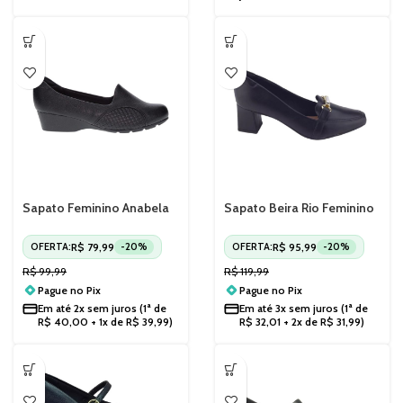
Sapato Feminino Anabela
Sapato Beira Rio Feminino
Baixo Modare 7014229
Salto Bloco Preto 4314104
R$
79,99
R$
95,99
OFERTA:
-20%
OFERTA:
-20%
R$
99,99
R$
119,99
Pague no
Pix
Pague no
Pix
Em até
2x sem juros
(1ª de
Em até
3x sem juros
(1ª de
R$
40,00
+ 1x de
R$
39,99
)
R$
32,01
+ 2x de
R$
31,99
)