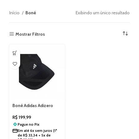
Início
Boné
Exibindo um único resultado
Mostrar Filtros
Boné Adidas Adizero
JD1160
R$
199,99
Pague no
Pix
Em até
6x sem juros
(1ª
de
R$
33,34
+ 5x de