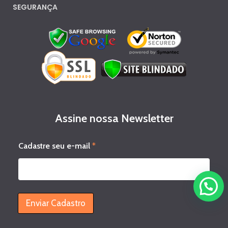
SEGURANÇA
Assine nossa Newsletter
e
Cadastre seu e-mail
*
-
m
a
i
l
e
Enviar Cadastro
-
m
a