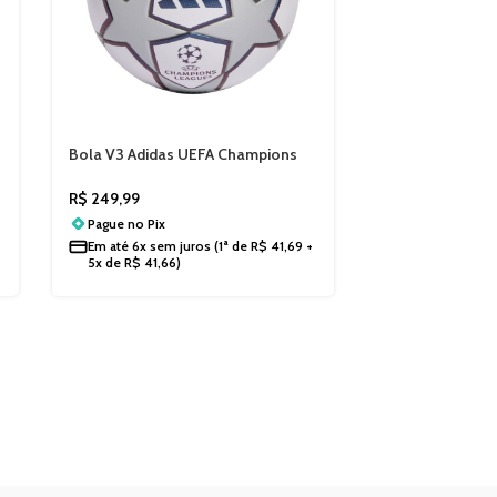
Bola V3 Adidas UEFA Champions
League JY8892
R$
249,99
Pague no
Pix
+
Em até
6x sem juros
(1ª de
R$
41,69
+
5x de
R$
41,66
)