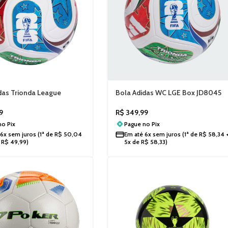
das Trionda League
Bola Adidas WC LGE Box JD8045
R$
349,99
9
Pague no
Pix
 no
Pix
Em até
6x sem juros
(1ª de
R$
58,34
6x sem juros
(1ª de
R$
50,04
5x de
R$
58,33
)
e
R$
49,99
)