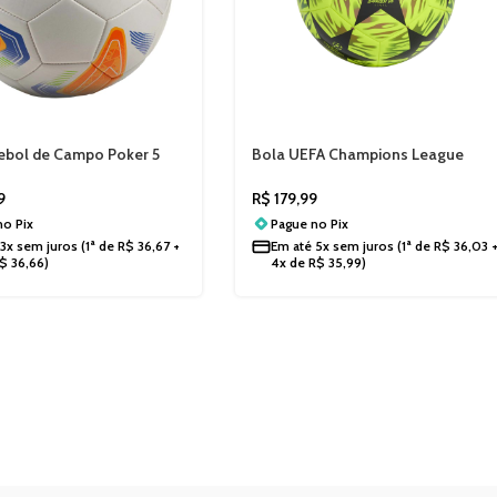
ebol de Campo Poker 5
Bola UEFA Champions League
 Training 32 Gomos 5858
Final Club Adidas JX9090
9
R$
179,99
 no
Pix
Pague no
Pix
3x sem juros
(1ª de
R$
36,67
+
Em até
5x sem juros
(1ª de
R$
36,03
$
36,66
)
4x de
R$
35,99
)