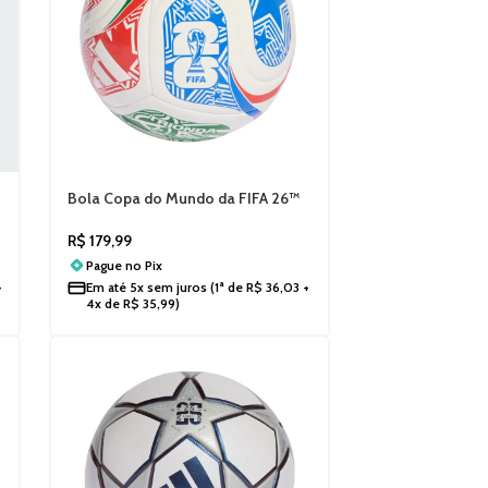
Bola Copa do Mundo da FIFA 26™
Trionda Club JD8028
R$
179,99
Pague no
Pix
+
Em até
5x sem juros
(1ª de
R$
36,03
+
4x de
R$
35,99
)