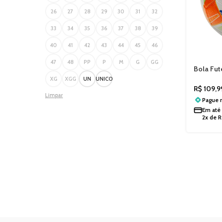
26
27
28
29
30
31
32
33
34
35
36
37
38
39
40
41
42
43
44
45
46
47
48
PP
P
M
G
GG
Bola Fut
Tempest
XG
XGG
UN
UNICO
R$
109,9
Limpar
Pague
Em até
2x de
R