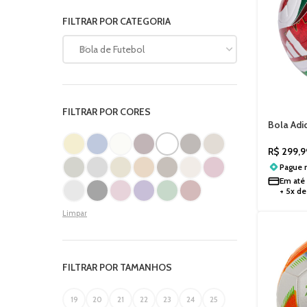
FILTRAR POR CATEGORIA
Bola de Futebol
FILTRAR POR CORES
Bola Adi
JD8030
R$
299,9
Pague
Em até
+ 5x d
Limpar
FILTRAR POR TAMANHOS
19
20
21
22
23
24
25