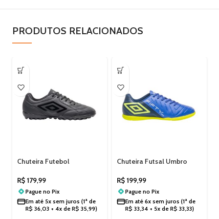
PRODUTOS RELACIONADOS
Chuteira Futebol
Chuteira Futsal Umbro
Masculina Society Umbro
Fifty VI League Masculina
U01FB00327
Hypergrip Conforto Indoor
R$
179,99
R$
199,99
U01FB00334
Pague no
Pix
Pague no
Pix
Em até
5x sem juros
(1ª de
Em até
6x sem juros
(1ª de
R$
36,03
+ 4x de
R$
35,99
)
R$
33,34
+ 5x de
R$
33,33
)