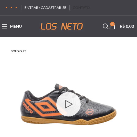
ENTRAR / CADASTRAR-SE
CONTATO
0
MENU
R$
0,00
SOLD OUT