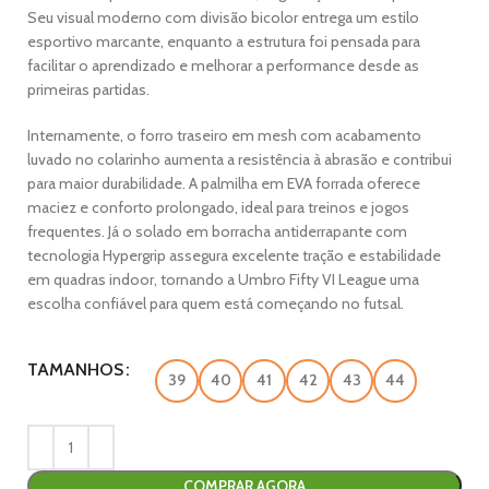
Seu visual moderno com divisão bicolor entrega um estilo
esportivo marcante, enquanto a estrutura foi pensada para
facilitar o aprendizado e melhorar a performance desde as
primeiras partidas.
Internamente, o forro traseiro em mesh com acabamento
luvado no colarinho aumenta a resistência à abrasão e contribui
para maior durabilidade. A palmilha em EVA forrada oferece
maciez e conforto prolongado, ideal para treinos e jogos
frequentes. Já o solado em borracha antiderrapante com
tecnologia Hypergrip assegura excelente tração e estabilidade
em quadras indoor, tornando a Umbro Fifty VI League uma
escolha confiável para quem está começando no futsal.
TAMANHOS
39
40
41
42
43
44
COMPRAR AGORA