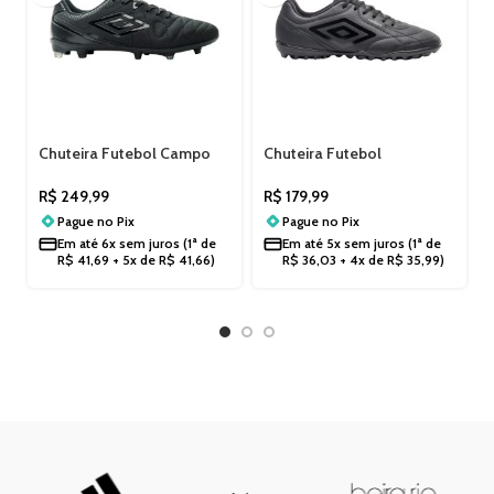
Chuteira Futebol Campo
Chuteira Futebol
Grama Umbro Attak
Masculina Society Umbro
Eternal U01FB071
U01FB00327
R$
249,99
R$
179,99
Pague no
Pix
Pague no
Pix
Em até
6x sem juros
(1ª de
Em até
5x sem juros
(1ª de
R$
41,69
+ 5x de
R$
41,66
)
R$
36,03
+ 4x de
R$
35,99
)