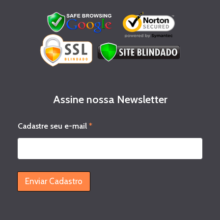
Assine nossa Newsletter
C
Cadastre seu e-mail
*
a
d
a
s
t
r
Enviar Cadastro
e
C
a
d