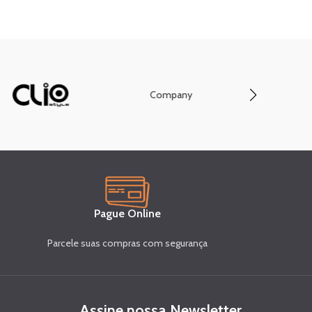
Company
Conve
Pague Online
Parcele suas compras com segurança
Assine nossa Newsletter