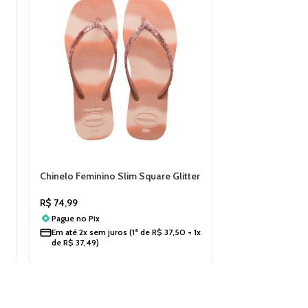
Chinelo Feminino Slim Square Glitter
Chinelo Feminin
Havaianas 4149417
Metallic Havaia
R$
74,99
R$
54,99
Pague no
Pix
Pague no
Pix
Em até
2x sem juros
(1ª de
R$
37,50
+ 1x
À vista
R$
54,9
de
R$
37,49
)