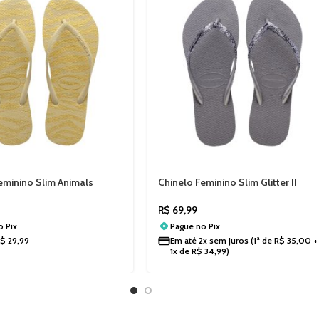
eminino Slim Animals
Chinelo Feminino Slim Glitter II
avaianas 4147852AD
Havaianas 4146975
R$
69,99
no
Pix
Pague no
Pix
R$
29,99
Em até
2x sem juros
(1ª de
R$
35,00
+
1x de
R$
34,99
)