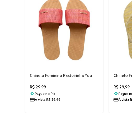
Chinelo Feminino Rasteirinha You
Chinelo F
Malta Havaianas 4147068
Glitter H
R$
29,99
R$
29,99
Pague no
Pix
Pague 
À vista
R$
29,99
À vista