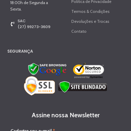
Politica de Privacidade
18:00h de Segunda a
Sexta.
Termos & Condições
SAC
Devoluções e Trocas
(27) 99273-3609
Contato
SEGURANÇA
Assine nossa Newsletter
s
Cadastre seu e-mail
*