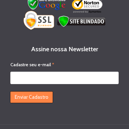
Assine nossa Newsletter
e
Cadastre seu e-mail
*
-
m
a
i
l
*
Enviar Cadastro
*