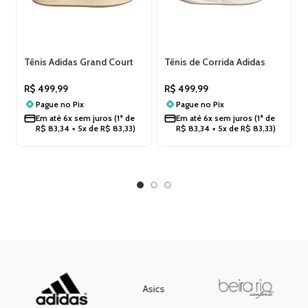
Tênis Adidas Grand Court
Tênis de Corrida Adidas
Alpha 00s
Feminino Response 2
Rosa/Laranja/Goma
KJ1763
R$
499,99
R$
499,99
JQ3001
Pague no
Pix
Pague no
Pix
Em até
6x sem juros
(1ª de
Em até
6x sem juros
(1ª de
R$
83,34
+ 5x de
R$
83,33
)
R$
83,34
+ 5x de
R$
83,33
)
Asics