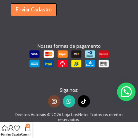
r
Enviar Cadastro
e
C
a
d
a
s
Nossas formas de pagamento
t
r
e
e
-
m
a
i
Siga nos:
l
Direitos Autorais © 2026 Loja LosNeto. Todos os direitos
reservados.
0
Home
Minha Conta
Favoritos
Carrinho