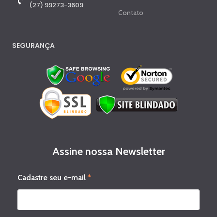
(27) 99273-3609
Contato
SEGURANÇA
Assine nossa Newsletter
C
Cadastre seu e-mail
*
a
d
a
s
t