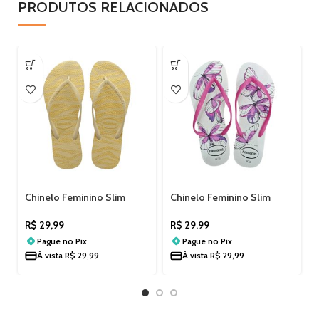
PRODUTOS RELACIONADOS
Chinelo Feminino Slim
Chinelo Feminino Slim
Animals Glitter Havaianas
Secret Borboletas
4147852AD
Havaianas 4146371AD
R$
29,99
R$
29,99
Pague no
Pix
Pague no
Pix
À vista
R$
29,99
À vista
R$
29,99