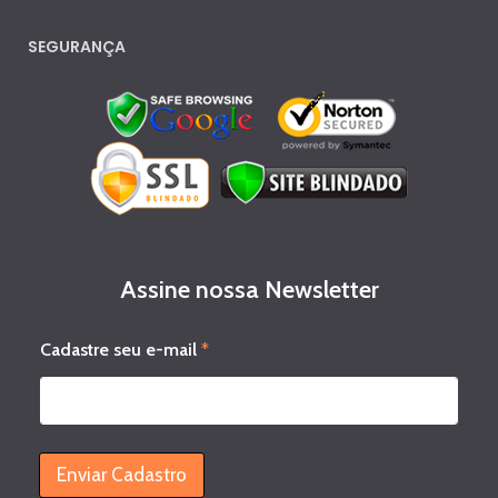
SEGURANÇA
Assine nossa Newsletter
s
Cadastre seu e-mail
*
e
u
C
a
d
a
Enviar Cadastro
s