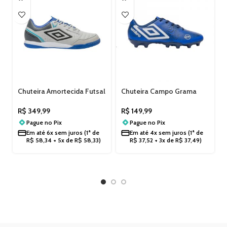
Chuteira Amortecida Futsal
Chuteira Campo Grama
Indoor Umbro X-
Masculina Umbro Orbit
COMFORT U01FB00220
Campo U01FB00189
R$
349,99
R$
149,99
Pague no
Pix
Pague no
Pix
Em até
6x sem juros
(1ª de
Em até
4x sem juros
(1ª de
R$
58,34
+ 5x de
R$
58,33
)
R$
37,52
+ 3x de
R$
37,49
)