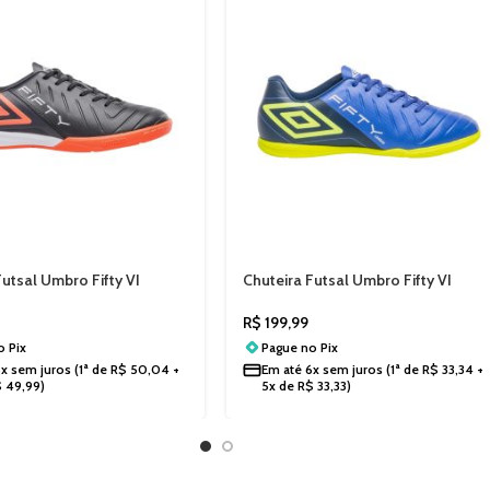
Futsal Umbro Fifty VI
Chuteira Futsal Umbro Fifty VI
asculina
League Masculina Hypergrip
Conforto Indoor U01FB00334
9
R$
199,99
no
Pix
Pague no
Pix
6x sem juros
(1ª de
R$
50,04
+
Em até
6x sem juros
(1ª de
R$
33,34
+
$
49,99
)
5x de
R$
33,33
)