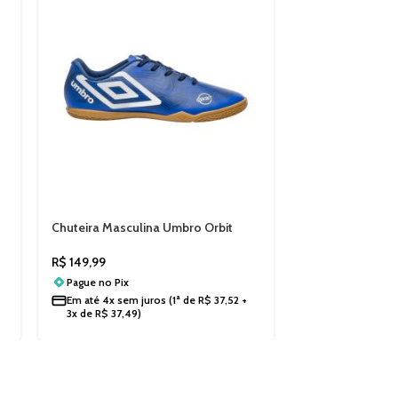
Chuteira Masculina Umbro Orbit
Chuteira Societ
Futsal U01FB00152
Pro Challenge 
R$
149,99
R$
549,99
Pague no
Pix
Pague no
Pix
Em até
4x sem juros
(1ª de
R$
37,52
+
Em até
6x sem j
3x de
R$
37,49
)
5x de
R$
91,66
)