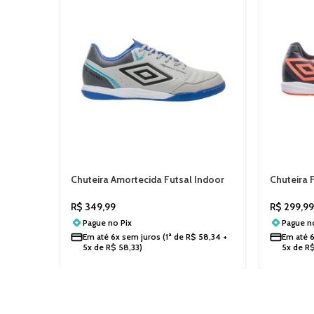
Chuteira Amortecida Futsal Indoor
Chuteira 
Umbro X-COMFORT U01FB00220
League M
R$
349,99
R$
299,9
Pague no
Pix
Pague 
Em até
6x sem juros
(1ª de
R$
58,34
+
Em até
5x de
R$
58,33
)
5x de
R