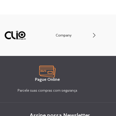
Company
Conve
Pague Online
Parcele suas compras com segurança
Assine nossa Newsletter