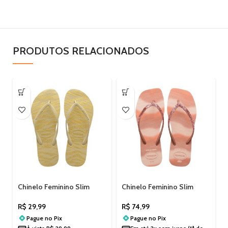
PRODUTOS RELACIONADOS
Chinelo Feminino Slim
Chinelo Feminino Slim
Animals Glitter Havaianas
Square Glitter Havaianas
4147852AD
4149417
R$
29,99
R$
74,99
Pague no
Pix
Pague no
Pix