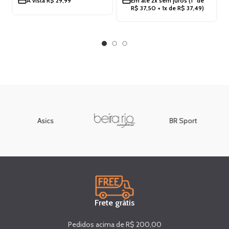
À vista
R$
29,99
Em até
2x sem juros
(1ª de
R$
37,50
+ 1x de
R$
37,49
)
Asics
BR Sport
Frete grátis
Pedidos acima de R$ 200,00