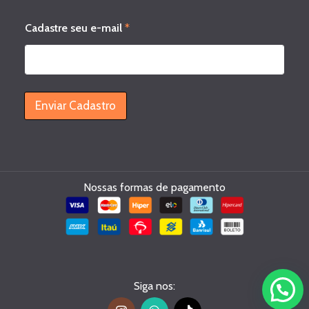
s
Cadastre seu e-mail
*
e
u
C
a
d
a
Enviar Cadastro
s
t
r
e
e
-
Nossas formas de pagamento
m
a
i
l
Siga nos: