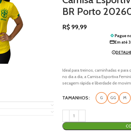
BR Porto 2026
R$
99,99
Pague n
Em até
3
DETALH
Ideal para treinos, caminhadas e para
no dia a dia, a Camisa Esportiva Femin
secagem rápida e liberdade de movi
TAMANHOS
G
GG
M
CO