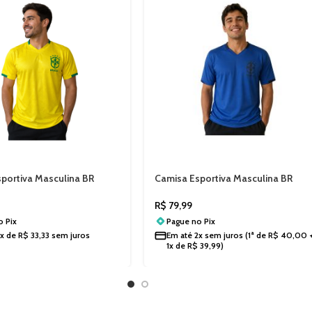
portiva Masculina BR
Camisa Esportiva Masculina BR
2601
Porto 202602
R$
79,99
no
Pix
Pague no
Pix
3x de
R$
33,33
sem juros
Em até
2x sem juros
(1ª de
R$
40,00
1x de
R$
39,99
)