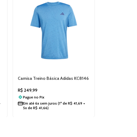
Camisa Treino Básica Adidas KC8146
Camiseta Adidas
Run Basic Mascu
R$
249,99
R$
99,99
Pague no
Pix
Pague no
Pix
Em até
6x sem juros
(1ª de
R$
41,69
+
+
Em até
3x de
R$
5x de
R$
41,66
)