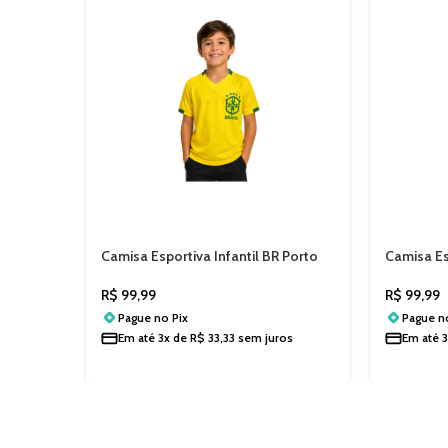
Camisa Esportiva Infantil BR Porto
Camisa Es
202604
Porto 20
R$
99,99
R$
99,99
Pague no
Pix
Pague 
Em até
3x de
R$
33,33
sem juros
Em até