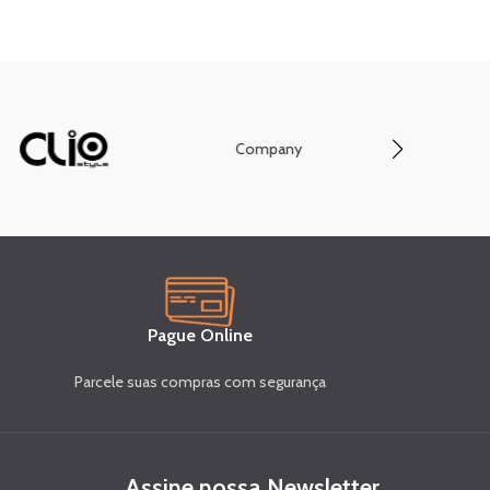
Company
Conve
Pague Online
Parcele suas compras com segurança
Assine nossa Newsletter