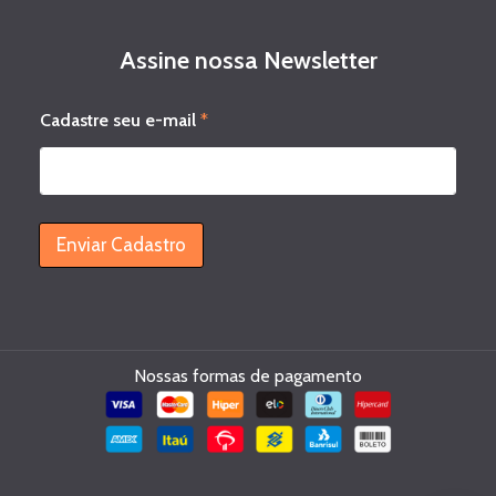
Assine nossa Newsletter
s
Cadastre seu e-mail
*
e
u
*
e
-
m
Enviar Cadastro
a
i
l
Nossas formas de pagamento