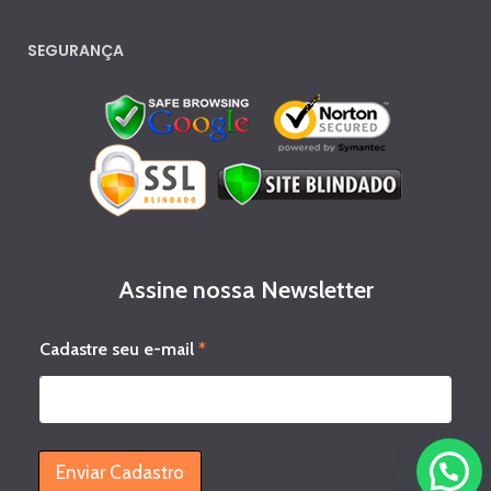
SEGURANÇA
Assine nossa Newsletter
C
Cadastre seu e-mail
*
a
d
a
s
t
r
Enviar Cadastro
e