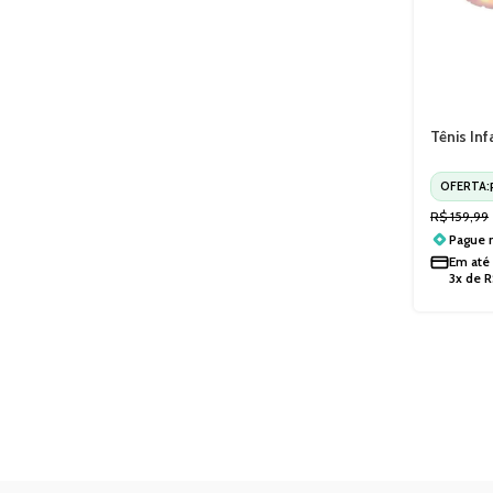
Tênis In
Slip On 
2571200
OFERTA:
R$
159,99
Pague
Em até
3x de
R