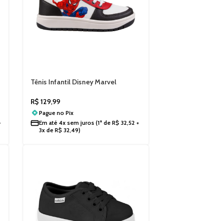
Tênis Infantil Disney Marvel
Homem-Aranha MSP05DY
R$
129,99
Pague no
Pix
+
Em até
4x sem juros
(1ª de
R$
32,52
+
3x de
R$
32,49
)