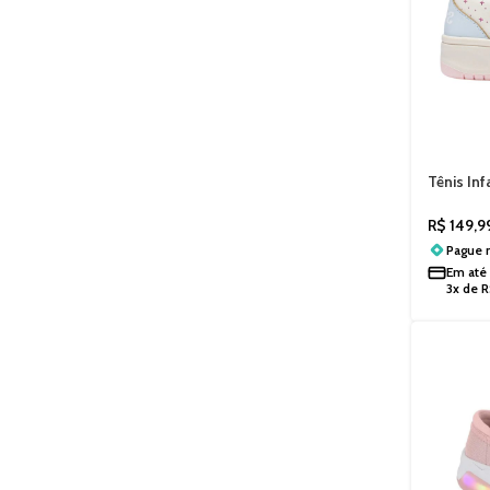
Tênis Inf
Stitch 
R$
149,9
Pague
Em até
3x de
R