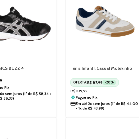
SICS BUZZ 4
Tênis Infantil Casual Molekinho
08002
2842217
9
R$
87,99
OFERTA:
-20%
 no
Pix
R$
109,99
6x sem juros
(1ª de
R$
58,34
+
Pague no
Pix
R$
58,33
)
Em até
2x sem juros
(1ª de
R$
44,00
+ 1x de
R$
43,99
)