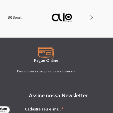
BR Sport
Compa
Pague Online
Parcele suas compras com segurança
Assine nossa Newsletter
e
Cadastre seu e-mail
*
-