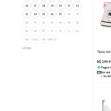
26
27
28
29
30
31
32
33
34
35
36
37
38
39
40
41
42
43
44
45
46
47
48
PP
P
M
G
GG
XG
XGG
UN
UNICO
Limpar
Tênis Inf
Polka D
R$
299,9
Pague
Em até
+ 5x d