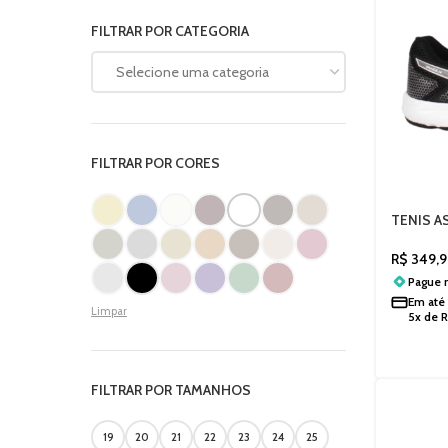
FILTRAR POR CATEGORIA
Selecione uma categoria
FILTRAR POR CORES
TENIS A
1014A3
R$
349,9
Pague
Em até
Limpar
5x de
FILTRAR POR TAMANHOS
19
20
21
22
23
24
25