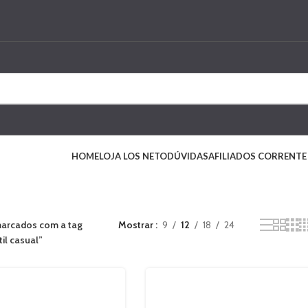
HOME
LOJA LOS NETO
DÚVIDAS
AFILIADOS CORRENTE
arcados com a tag
Mostrar
9
12
18
24
til casual”