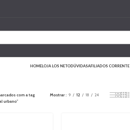
HOME
LOJA LOS NETO
DÚVIDAS
AFILIADOS CORRENTE
arcados com a tag
Mostrar
9
12
18
24
al urbano”