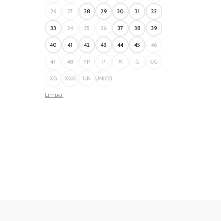
26
27
28
29
30
31
32
33
34
35
36
37
38
39
40
41
42
43
44
45
46
47
48
PP
P
M
G
GG
XG
XGG
UN
UNICO
Limpar