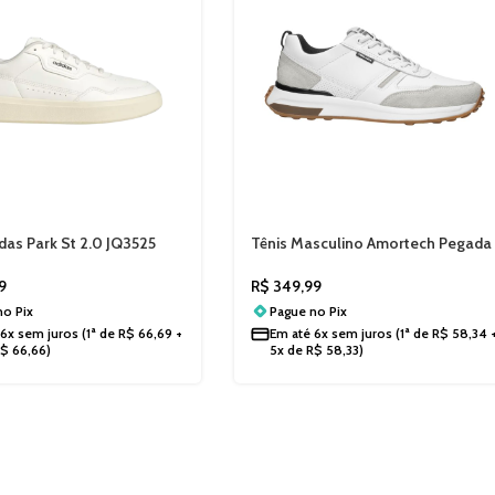
idas Park St 2.0 JQ3525
Tênis Masculino Amortech Pegada
110751
9
R$
349,99
 no
Pix
Pague no
Pix
6x sem juros
(1ª de
R$
66,69
+
Em até
6x sem juros
(1ª de
R$
58,34
R$
66,66
)
5x de
R$
58,33
)