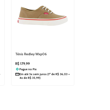
Tênis Redley Wxp06
60024600006
R$
179,99
Pague no
Pix
+
Em até
5x sem juros
(1ª de
R$
36,03
+
4x de
R$
35,99
)