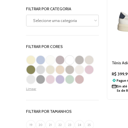
FILTRAR POR CATEGORIA
Selecione uma categoria
FILTRAR POR CORES
Tênis Ad
R$
399,9
Pague
Em até
Limpar
5x de
FILTRAR POR TAMANHOS
19
20
21
22
23
24
25