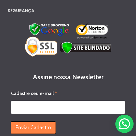
SEGURANÇA
Assine nossa Newsletter
*
Cadastre seu e-mail
*
s
e
u
e
-
m
Enviar Cadastro
a
i