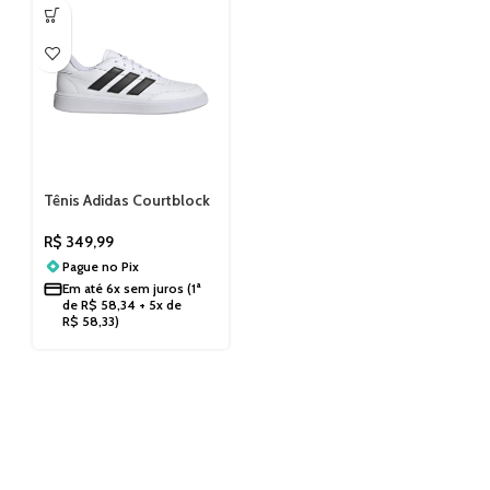
Tênis Adidas Courtblock
JJ7372
R$
349,99
Pague no
Pix
Em até
6x sem juros
(1ª
de
R$
58,34
+ 5x de
R$
58,33
)