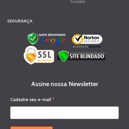
Contato
SEGURANÇA
Assine nossa Newsletter
e
Cadastre seu e-mail
*
-
m
a
i
l
s