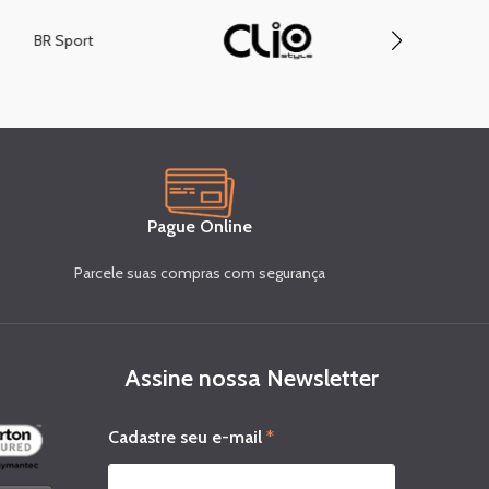
BR Sport
Compa
Pague Online
Parcele suas compras com segurança
Assine nossa Newsletter
s
Cadastre seu e-mail
*
e
u
*