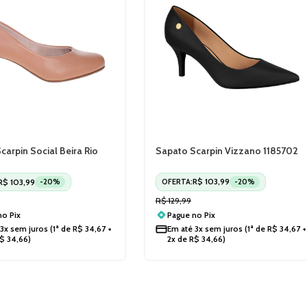
carpin Social Beira Rio
Sapato Scarpin Vizzano 1185702
osso Baixo 4777409
R$
103,99
OFERTA:
-20%
R$
103,99
-20%
R$
129,99
Pague no
Pix
 no
Pix
Em até
3x sem juros
(1ª de
R$
34,67
+
3x sem juros
(1ª de
R$
34,67
+
2x de
R$
34,66
)
$
34,66
)