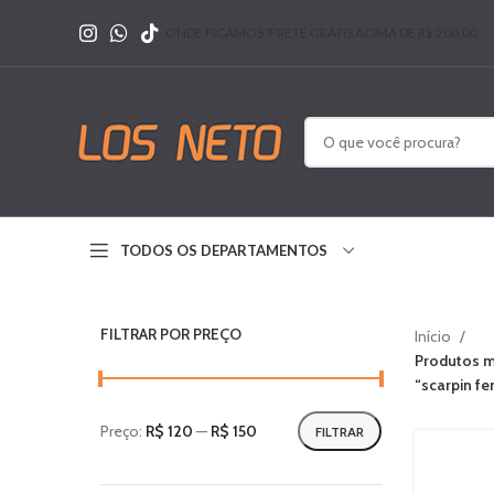
ONDE FICAMOS?
FRETE GRÁTIS ACIMA DE R$ 200,00
TODOS OS DEPARTAMENTOS
FILTRAR POR PREÇO
Início
Produtos m
“scarpin f
Preço:
R$ 120
—
R$ 150
FILTRAR