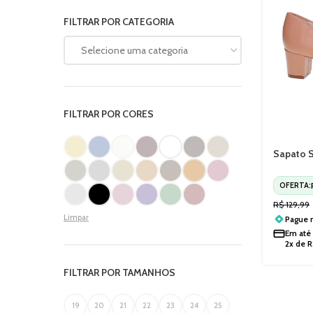
FILTRAR POR CATEGORIA
Selecione uma categoria
FILTRAR POR CORES
Sapato S
Salto Gr
OFERTA:
R$
129,99
Limpar
Pague
Em até
2x de
R
FILTRAR POR TAMANHOS
19
20
21
22
23
24
25