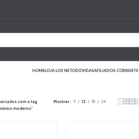
HOME
LOJA LOS NETO
DÚVIDAS
AFILIADOS CORRENTE
arcados com a tag
Mostrar
9
12
18
24
eminino moderno”