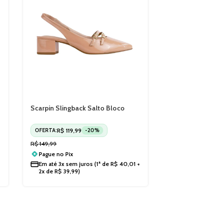
Scarpin Slingback Salto Bloco
Beira Rio 4182224
R$
119,99
OFERTA:
-20%
R$
149,99
Pague no
Pix
Em até
3x sem juros
(1ª de
R$
40,01
+
2x de
R$
39,99
)