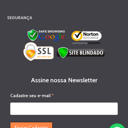
SEGURANÇA
Assine nossa Newsletter
e
Cadastre seu e-mail
*
-
m
a
i
l
s
Enviar Cadastro