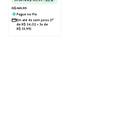
R$
169,99
Pague no
Pix
Em até
4x sem juros
(1ª
de
R$
34,02
+ 3x de
R$
33,99
)