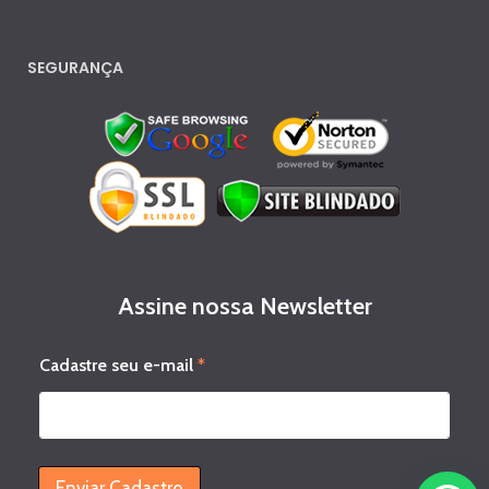
SEGURANÇA
Assine nossa Newsletter
e
Cadastre seu e-mail
*
-
m
a
i
l
s
Enviar Cadastro