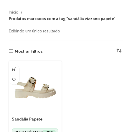
Início
Produtos marcados com a tag “sandália vizzano papete”
Exibindo um único resultado
Mostrar Filtros
Sandália Papete
Feminina Vizzano
6499115
R$
127,99
OFERTA:
-20%