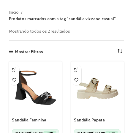
Início
Produtos marcados com a tag “sandália vizzano casual”
Mostrando todos os 2 resultados
Mostrar Filtros
Sandália Feminina
Sandália Papete
Casual Vizzano Salto
Feminina Vizzano
Alto Elegante 6464139
6499115
R$
135,99
R$
127,99
OFERTA:
-20%
OFERTA:
-20%