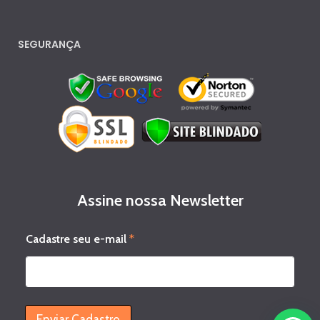
SEGURANÇA
Assine nossa Newsletter
s
Cadastre seu e-mail
*
e
u
s
e
u
e
Enviar Cadastro