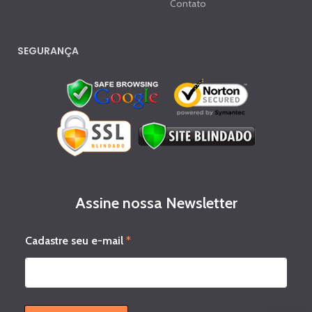
Contato
SEGURANÇA
Assine nossa Newsletter
e
Cadastre seu e-mail
*
-
m
a
i
l
e