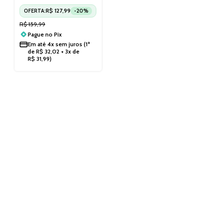
6499115
R$
127,99
OFERTA:
-20%
R$
159,99
Pague no
Pix
Em até
4x sem juros
(1ª
de
R$
32,02
+ 3x de
R$
31,99
)