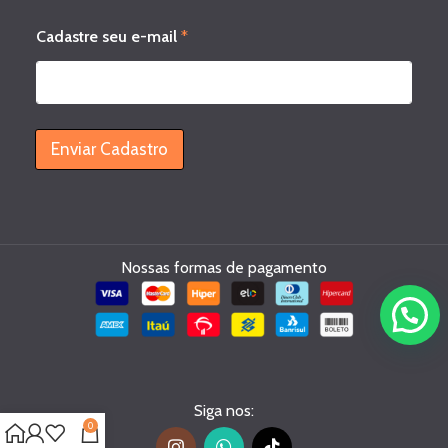
s
Cadastre seu e-mail
*
e
u
e
-
m
a
Enviar Cadastro
i
l
C
a
d
a
Nossas formas de pagamento
s
t
r
e
Siga nos:
0