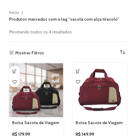
Início
Produtos marcados com a tag “sacola com alça tiracolo”
Mostrando todos os 4 resultados
Mostrar Filtros
Bolsa Sacola de Viagem
Bolsa Sacola de Viagem
Santino Xangai com Alça
Santino Xangai Poliéster
Tiracolo e Pés de apoio
Resistente com Alça
R$
179,99
R$
149,99