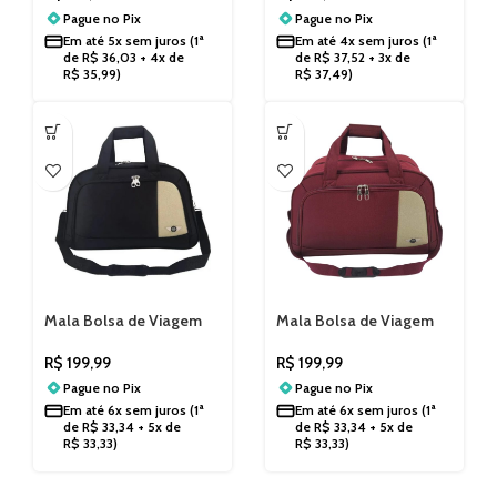
SLS4M
Tiracolo e Pés de Apoio
Pague no
Pix
Pague no
Pix
SLS4P
Em até
5x sem juros
(1ª
Em até
4x sem juros
(1ª
de
R$
36,03
+ 4x de
de
R$
37,52
+ 3x de
R$
35,99
)
R$
37,49
)
Mala Bolsa de Viagem
Mala Bolsa de Viagem
Grande Santino Xangai
Grande Santino Xangai
SLS4G
SLS4G25
R$
199,99
R$
199,99
Pague no
Pix
Pague no
Pix
Em até
6x sem juros
(1ª
Em até
6x sem juros
(1ª
de
R$
33,34
+ 5x de
de
R$
33,34
+ 5x de
R$
33,33
)
R$
33,33
)