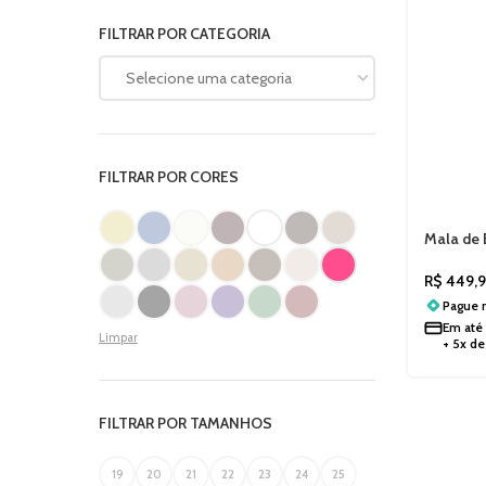
FILTRAR POR CATEGORIA
Selecione uma categoria
FILTRAR POR CORES
Mala de
Cadeado
R$
449,9
Pague
Em até
Limpar
+ 5x d
FILTRAR POR TAMANHOS
19
20
21
22
23
24
25