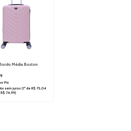
 Bordo Média Boston
 TSA Santino ASDV223M
9
 no
Pix
6x sem juros
(1ª de
R$
75,04
e
R$
74,99
)