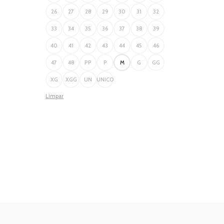
26
27
28
29
30
31
32
33
34
35
36
37
38
39
40
41
42
43
44
45
46
47
48
PP
P
M
G
GG
XG
XGG
UN
UNICO
Limpar