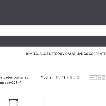
HOME
LOJA LOS NETO
DÚVIDAS
AFILIADOS CORRENTE
arcados com a tag
Mostrar
9
12
18
24
ino asdv223m”