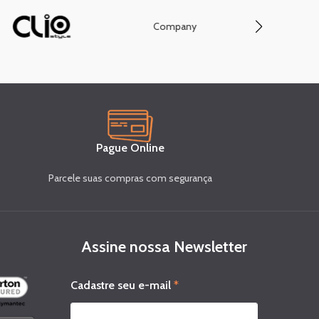
Company
Conve
Pague Online
Parcele suas compras com segurança
Assine nossa Newsletter
C
Cadastre seu e-mail
*
a
d
a