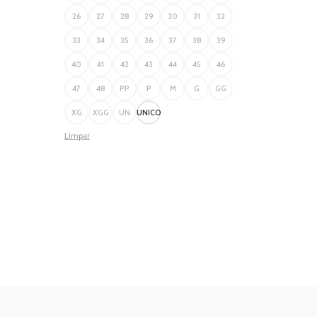
26
27
28
29
30
31
32
33
34
35
36
37
38
39
40
41
42
43
44
45
46
47
48
PP
P
M
G
GG
XG
XGG
UN
UNICO
Limpar