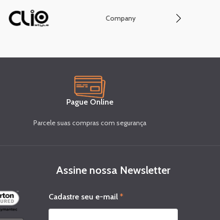
Company
Conve
Pague Online
Parcele suas compras com segurança
Assine nossa Newsletter
s
Cadastre seu e-mail
*
e
u
e