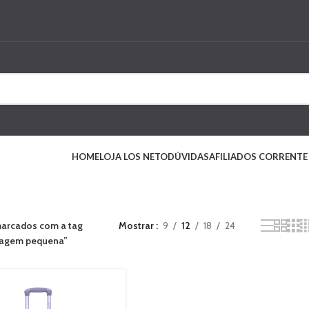
HOME
LOJA LOS NETO
DÚVIDAS
AFILIADOS CORRENTE
arcados com a tag
Mostrar
9
12
18
24
iagem pequena”