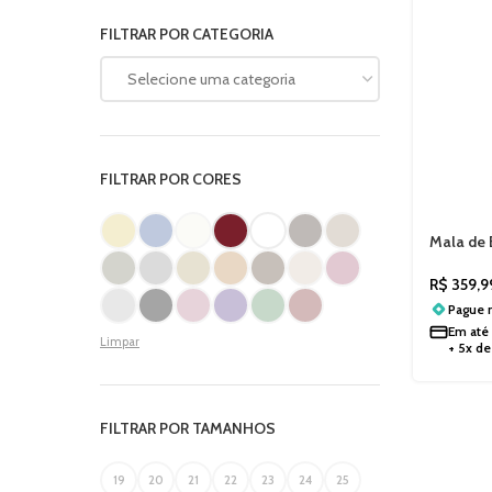
FILTRAR POR CATEGORIA
Selecione uma categoria
FILTRAR POR CORES
Mala de
Beach S
ASDV60
R$
359,9
Pague
Em até
Limpar
+ 5x d
FILTRAR POR TAMANHOS
19
20
21
22
23
24
25