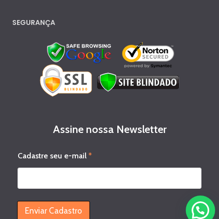
SEGURANÇA
Assine nossa Newsletter
C
Cadastre seu e-mail
*
a
d
a
s
t
r
Enviar Cadastro
e