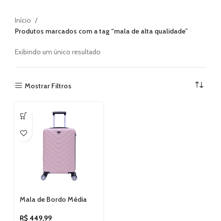
Início
Produtos marcados com a tag “mala de alta qualidade”
Exibindo um único resultado
Mostrar Filtros
Mala de Bordo Média
Boston Cadeado TSA
Santino ASDV223M
R$
449,99