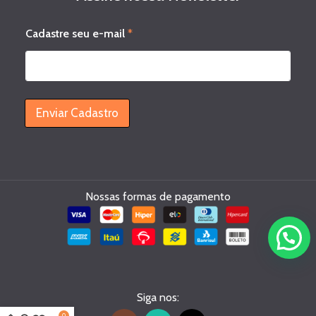
s
Cadastre seu e-mail
*
e
u
e
-
m
a
Enviar Cadastro
i
l
C
a
d
a
Nossas formas de pagamento
s
t
r
e
Siga nos:
0