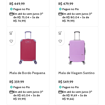
Santino AMZV183G
Numérico Santino
R$
449,99
R$
479,99
AHSV208G
Pague no
Pix
Pague no
Pix
Em até
6x sem juros
(1ª
Em até
6x sem juros
(1ª
de
R$
75,04
+ 5x de
de
R$
80,04
+ 5x de
R$
74,99
)
R$
79,99
)
Mala de Bordo Pequena
Mala de Viagem Santino
Miami Beach Santino
Tamanho G Lincoln Road
Cadeado Numérico
MZV505G
R$
359,99
R$
549,99
ASDV602P
Pague no
Pix
Pague no
Pix
Em até
6x sem juros
(1ª
Em até
6x sem juros
(1ª
de
R$
60,04
+ 5x de
de
R$
91,69
+ 5x de
R$
59,99
)
R$
91,66
)