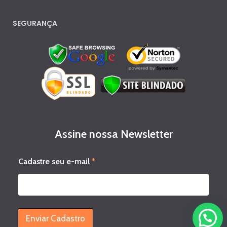
SEGURANÇA
Assine nossa Newsletter
s
Cadastre seu e-mail
*
e
u
e
-
m
a
Enviar Cadastro
i