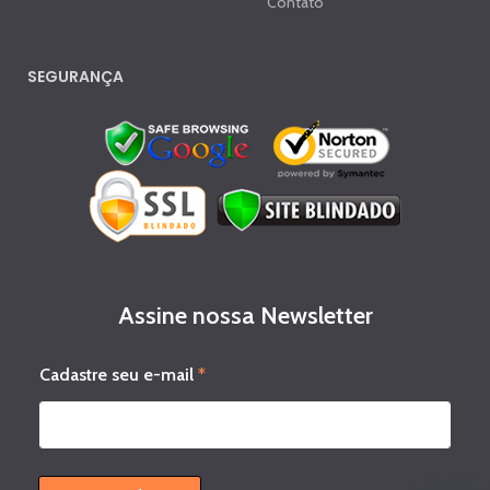
Contato
SEGURANÇA
Assine nossa Newsletter
*
Cadastre seu e-mail
*
s
e
u
*