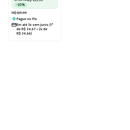
-20%
R$
129,99
Pague no
Pix
Em até
3x sem juros
(1ª
de
R$
34,67
+ 2x de
R$
34,66
)