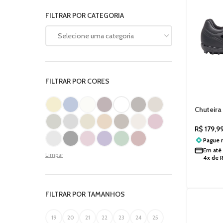
FILTRAR POR CATEGORIA
Selecione uma categoria
FILTRAR POR CORES
Chuteira
Society
R$
179,9
Pague
Em até
Limpar
4x de
FILTRAR POR TAMANHOS
19
20
21
22
23
24
25