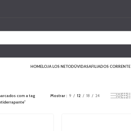
HOME
LOJA LOS NETO
DÚVIDAS
AFILIADOS CORRENTE
arcados com a tag
Mostrar
9
12
18
24
ntiderrapante”