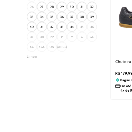
26
27
28
29
30
31
32
33
34
35
36
37
38
39
40
41
42
43
44
45
46
47
48
PP
P
M
G
GG
XG
XGG
UN
UNICO
Limpar
Chuteira
Footbal
R$
179,9
Pague
Em até
4x de