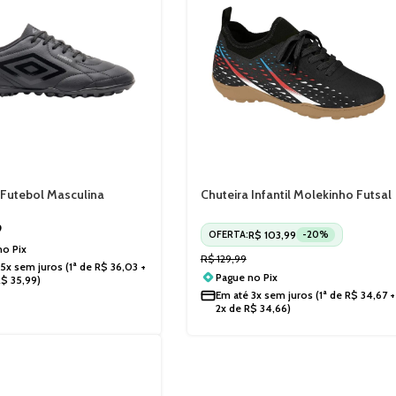
 Futebol Masculina
Chuteira Infantil Molekinho Futsal
 Umbro U01FB00327
2808330
9
R$
103,99
OFERTA:
-20%
 no
Pix
R$
129,99
5x sem juros
(1ª de
R$
36,03
+
Pague no
Pix
R$
35,99
)
Em até
3x sem juros
(1ª de
R$
34,67
+
2x de
R$
34,66
)