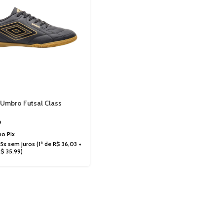
 Umbro Futsal Class
ler U01FB00317
9
 no
Pix
5x sem juros
(1ª de
R$
36,03
+
R$
35,99
)