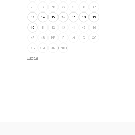
26
27
28
29
30
31
32
33
34
35
36
37
38
39
40
41
42
43
44
45
46
47
48
PP
P
M
G
GG
XG
XGG
UN
UNICO
Limpar