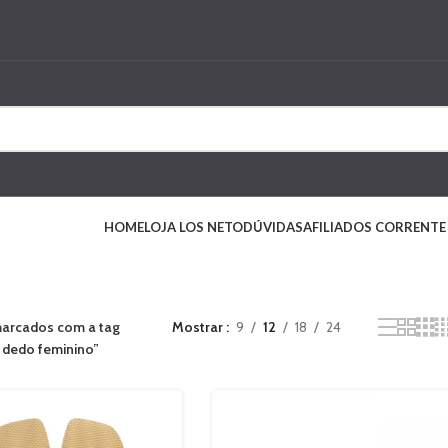
HOME
LOJA LOS NETO
DÚVIDAS
AFILIADOS CORRENTE
arcados com a tag
Mostrar
9
12
18
24
e dedo feminino”