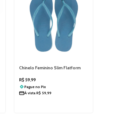
Chinelo Feminino Slim Flatform
Plataforma Havaianas 4144537
R$
59,99
Pague no
Pix
À vista
R$
59,99