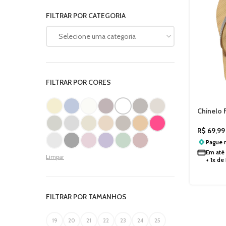
FILTRAR POR CATEGORIA
Selecione uma categoria
FILTRAR POR CORES
Chinelo 
Magic Se
R$
69,99
Pague
Em até
Limpar
+ 1x de
FILTRAR POR TAMANHOS
19
20
21
22
23
24
25