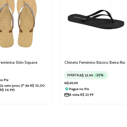
Feminina Slim Square
Chinelo Feminino Básico Beira Rio
quin Havaianas 4148272
8449300
R$
23,99
OFERTA:
-20%
 no
Pix
R$
29,99
2x sem juros
(1ª de
R$
35,00
Pague no
Pix
R$
34,99
)
À vista
R$
23,99