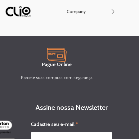
Company
Conve
Pague Online
Parcele suas compras com segurança
Assine nossa Newsletter
*
Cadastre seu e-mail
*
*
s
e