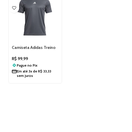
Camiseta Adidas Treino
Own The Run Basic
Masculina Cinza KC5514
R$
99,99
Pague no
Pix
Em até
3x de
R$
33,33
sem juros