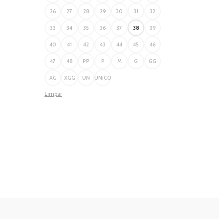
26
27
28
29
30
31
32
33
34
35
36
37
38
39
40
41
42
43
44
45
46
47
48
PP
P
M
G
GG
XG
XGG
UN
UNICO
Limpar