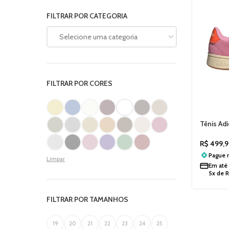
FILTRAR POR CATEGORIA
Selecione uma categoria
FILTRAR POR CORES
Tênis Ad
00s Ros
R$
499,9
Pague
Limpar
Em até
5x de
FILTRAR POR TAMANHOS
19
20
21
22
23
24
25