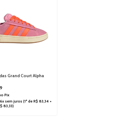
idas Grand Court Alpha
a/Laranja/Goma JQ3001
9
 no
Pix
6x sem juros
(1ª de
R$
83,34
+
R$
83,33
)