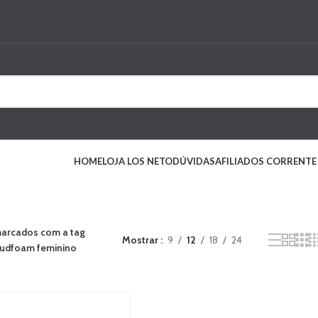
HOME
LOJA LOS NETO
DÚVIDAS
AFILIADOS CORRENTE
arcados com a tag
Mostrar
9
12
18
24
oudfoam feminino