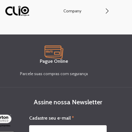
Company
Conve
Pague Online
Parcele suas compras com segurança
Assine nossa Newsletter
*
Cadastre seu e-mail
*
e
-
m