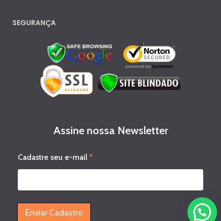
SEGURANÇA
Assine nossa Newsletter
C
Cadastre seu e-mail
*
a
d
a
s
t
r
Enviar Cadastro
e